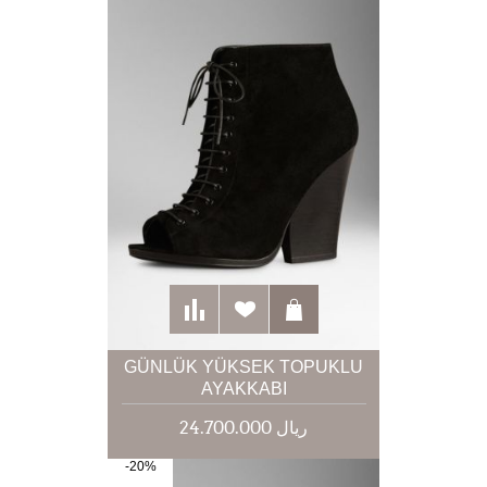
GÜNLÜK YÜKSEK TOPUKLU
AYAKKABI
24.700.000 ریال
-20%